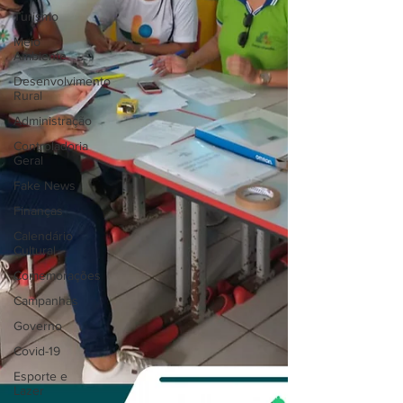
Turismo
Meio
Ambiente
Desenvolvimento
Rural
Administração
Controladoria
Geral
Fake News
Finanças
Calendário
Cultural
Comemorações
Campanhas
Governo
Covid-19
Esporte e
Lazer