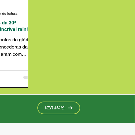
n de leitura
 da 30ª
ncrível rainha!
ntos de glória e
encedoras da 1º,
lharam com
VER MAIS