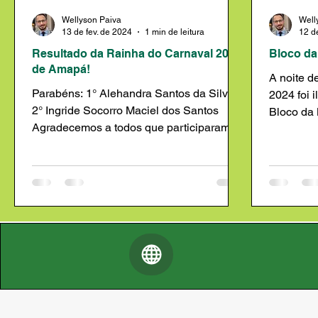
Wellyson Paiva
Well
13 de fev. de 2024
1 min de leitura
12 d
Resultado da Rainha do Carnaval 2024
Bloco da
de Amapá!
A noite d
Parabéns: 1° Alehandra Santos da Silva
2024 foi 
2° Ingride Socorro Maciel dos Santos
Bloco da 
Agradecemos a todos que participaram e
melhores
celebraram conosco!...