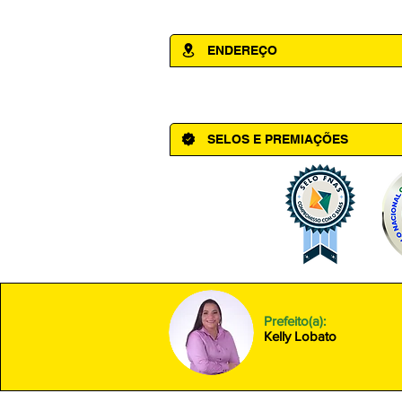
ENDEREÇO
Av. Cônego Domingos Maltês, 63 - Ce
SELOS E PREMIAÇÕES
Prefeito(a):
Kelly Lobato