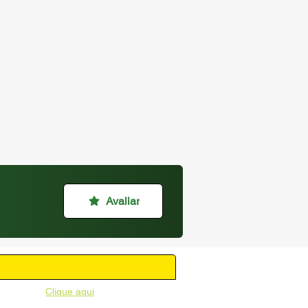
Avaliar
unicipal -
Clique aqui