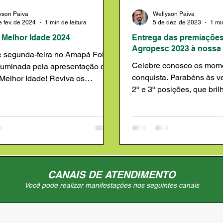
yson Paiva
Wellyson Paiva
e fev. de 2024
1 min de leitura
5 de dez. de 2023
1 mi
 Melhor Idade 2024
Entrega das premiações
Agropesc 2023 à nossa i
e segunda-feira no Amapá Folia
Celebre conosco os mome
iluminada pela apresentação do
conquista. Parabéns às v
Melhor Idade! Reviva os
2º e 3º posições, que bri
 momentos e...
elegância e talento....
CANAIS DE ATENDIMENTO
Você pode realizar manifestações nos seguintes canais