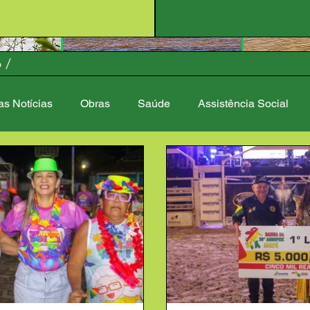
o
as Notícias
Obras
Saúde
Assistência Social
stração
Controladoria Geral
Fake News
Finança
 Lazer
Nota de Pesar
Central de Ajuda
Ouvidoria