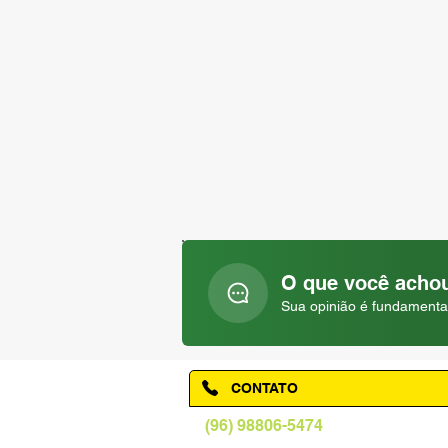
O que você achou
Sua opinião é fundamenta
CONTATO
(96) 98806-5474
prefeituraamapa@pma.ap.gov.br