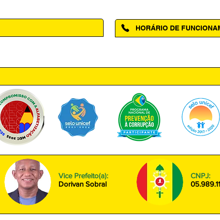
HORÁRIO DE FUNCION
ntro, Amapá - AP, 68950-000
Segunda à Sexta das 08h00 às
Vice Prefeito(a):
CNPJ:
Dorivan Sobral
05.989.1