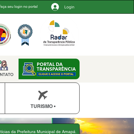
Login
Faça seu login no portal
NTATO
TURISMO •
otícias da Prefeitura Municipal de Amapá.