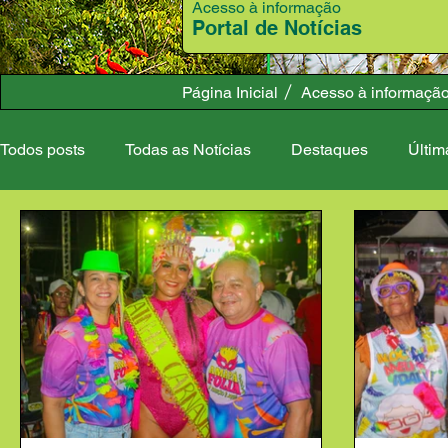
Acesso à informação
Portal de Notícias
Página Inicial
Acesso à informaçã
Todos posts
Todas as Notícias
Destaques
Últim
Meio Ambiente
Desenvolvimento Rural
Admini
Campanhas
Governo
Covid-19
Esporte e