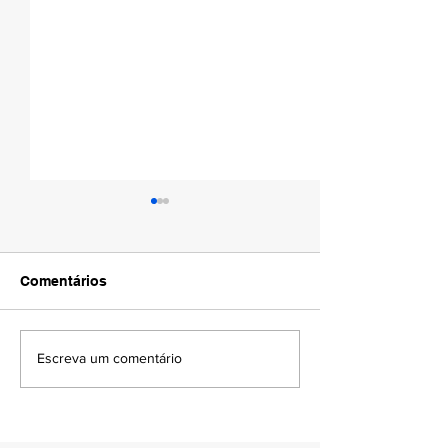
Comentários
AMAPÁ VERÃO 
DIA DO PADRE | 04 DE
Escreva um comentário
AGOSTO