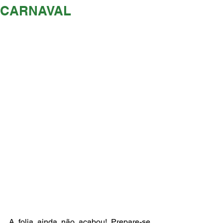
CARNAVAL
A folia ainda não acabou! Prepare-se 