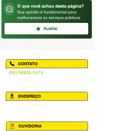
O que você achou desta página?
Sua opinião é fundamental para
melhorarmos os serviços públicos
Avaliar
CONTATO
(96) 98806-5474
prefeituraamapa@pma.ap.gov.br
ENDEREÇO
Av. Cônego Domingos Maltês, 63 -
Centro, Amapá - AP, 68950-000
OUVIDORIA