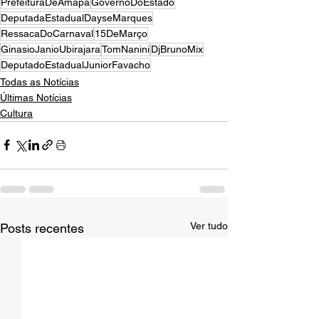
PrefeituraDeAmapá
GovernoDoEstado
DeputadaEstadualDayseMarques
RessacaDoCarnaval
15DeMarço
GinasioJanioUbirajara
TomNanini
DjBrunoMix
DeputadoEstadualJuniorFavacho
Todas as Notícias
Últimas Notícias
Cultura
Ver tudo
Posts recentes