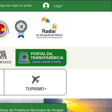
Login
Faça seu login no portal
NTATO
TURISMO •
otícias da Prefeitura Municipal de Amapá.