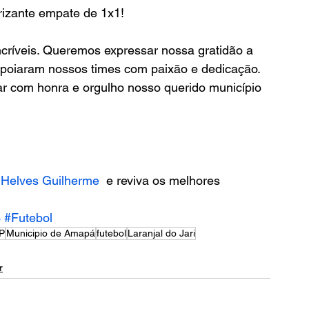
rizante empate de 1x1! 
ncríveis. Queremos expressar nossa gratidão a 
poiaram nossos times com paixão e dedicação.
 com honra e orgulho nosso querido município 
 
Helves Guilherme
  e reviva os melhores 
3
#Futebol
P
Municipio de Amapá
futebol
Laranjal do Jari
r