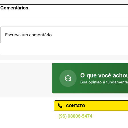
Comentários
Escreva um comentário
DIA NACIONAL DA SAÚDE |
DIA DO PAD
05 DE AGOSTO
AGOSTO
O que você achou
Sua opinião é fundamenta
CONTATO
(96) 98806-5474
prefeituraamapa@pma.ap.gov.br