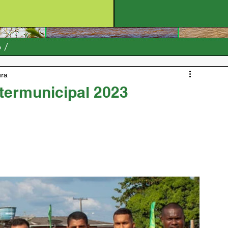
o
ura
termunicipal 2023