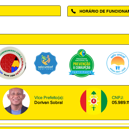
HORÁRIO DE FUNCION
ntro, Amapá - AP, 68950-000
Segunda à Sexta das 08h00 às
Vice Prefeito(a):
CNPJ:
Dorivan Sobral
05.989.1