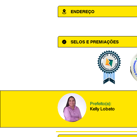
ENDEREÇO
Av. Cônego Domingos Maltês, 63 - Ce
SELOS E PREMIAÇÕES
Prefeito(a):
Kelly Lobato