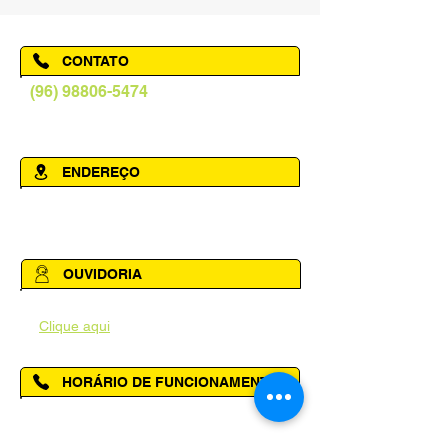
CONTATO
(96) 98806-5474
prefeituraamapa@pma.ap.gov.br
ENDEREÇO
Av. Cônego Domingos Maltês, 63 -
Centro, Amapá - AP, 68950-000
OUVIDORIA
Acesse a página da Ouvidoria Municipal
-
Clique aqui
HORÁRIO DE FUNCIONAMENTO
Segunda à Sexta das 08h00 às 14h00