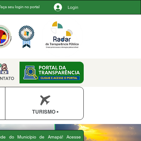
Login
Faça seu login no portal
NTATO
TURISMO •
úde do Município de Amapá! Acesse