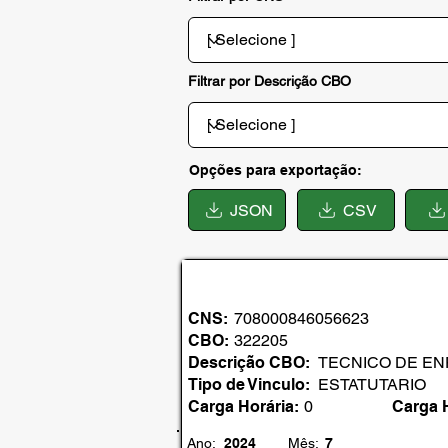
Filtrar por Descrição CBO
Opções para exportação:
JSON
CSV
CNS:
708000846056623
CBO:
322205
Descrição CBO:
TECNICO DE E
Tipo de Vinculo:
ESTATUTARIO
Carga Horária:
0
Carga 
Ano:
2024
Mês:
7