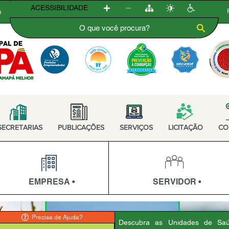
ACESSIBILIDADE
e
SECRETARIAS
PUBLICAÇÕES
SERVIÇOS
LICITAÇÃO
CO
EMPRESA •
SERVIDOR •
Precisa de Ajuda?
Descubra as Unidades de Sa