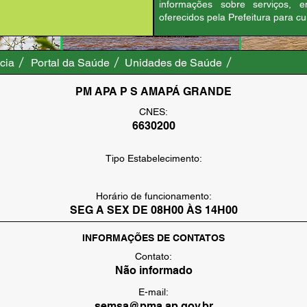
informações sobre serviços, 
oferecidos pela Prefeitura para c
cia
Portal da Saúde
Unidades de Saúde
PM APA P S AMAPÁ GRANDE
CNES:
6630200
Tipo Estabelecimento:
Horário de funcionamento:
SEG A SEX DE 08H00 ÀS 14H00
INFORMAÇÕES DE CONTATOS
Contato:
Não informado
E-mail:
semsa@pma.ap.gov.br