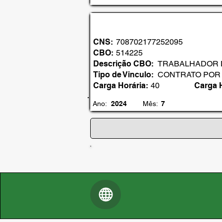
CNS:
708702177252095
CBO:
514225
Descrição CBO:
TRABALHADOR D
Tipo de Vinculo:
CONTRATO POR
Carga Horária:
40
Carga 
Ano:
2024
Mês:
7