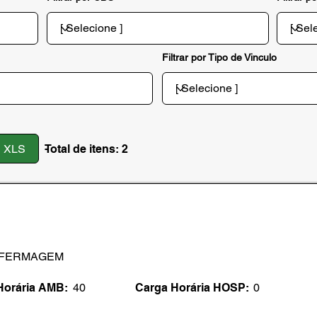
Filtrar por Tipo de Vinculo
XLS
Total de itens: 2
-
MARCELO DA SILVA SANTOS
NFERMAGEM
Horária AMB:
40
Carga Horária HOSP:
0