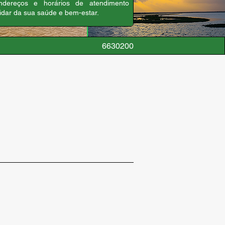
endereços e horários de atendimento
uidar da sua saúde e bem-estar.
6630200