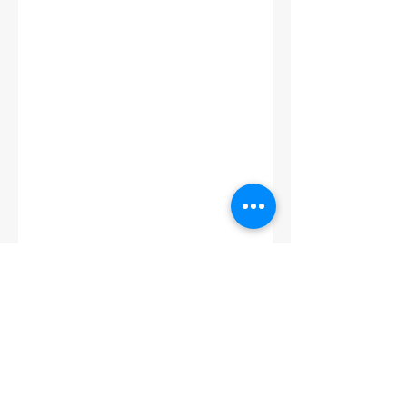
CONTATO
(96) 98806-5474
prefeituraamapa@pma.ap.gov.br