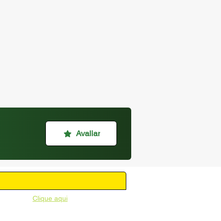
Avaliar
unicipal -
Clique aqui