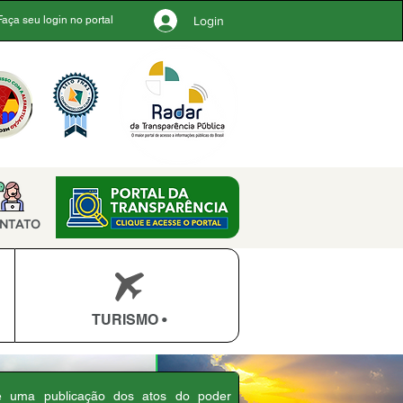
Login
Faça seu login no portal
NTATO
TURISMO •
 é uma publicação dos atos do poder