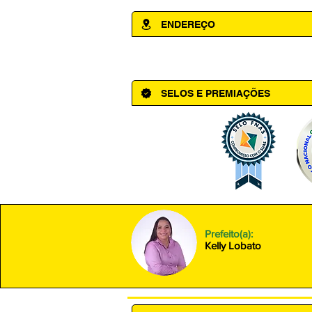
ENDEREÇO
Av. Cônego Domingos Maltês, 63 - Ce
SELOS E PREMIAÇÕES
Prefeito(a):
Kelly Lobato