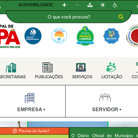
ACESSIBILIDADE
e
SECRETARIAS
PUBLICAÇÕES
SERVIÇOS
LICITAÇÃO
CO
EMPRESA •
SERVIDOR •
Precisa de Ajuda?
O Diário Oficial do Município