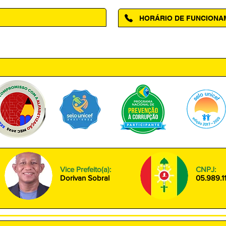
HORÁRIO DE FUNCION
ntro, Amapá - AP, 68950-000
Segunda à Sexta das 08h00 às
Vice Prefeito(a):
CNPJ:
Dorivan Sobral
05.989.1