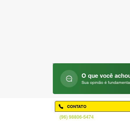
O que você achou
Sua opinião é fundamenta
CONTATO
(96) 98806-5474
prefeituraamapa@pma.ap.gov.br