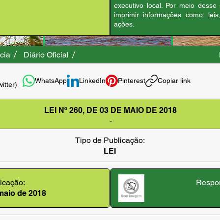
executivo local. Por meio desse
imprimir informações como: leis
ações.
cia
Diário Oficial
WhatsApp
LinkedIn
Pinterest
Copiar link
witter)
LEI Nº 260, DE 03 DE MAIO DE 2018
-
Tipo de Publicação:
LEI
icação:
Respon
 maio de 2018