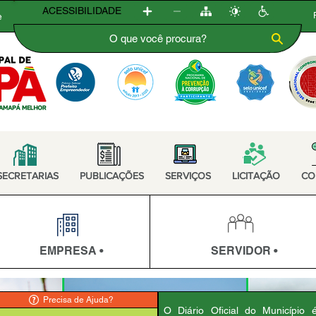
ACESSIBILIDADE
e
SECRETARIAS
PUBLICAÇÕES
SERVIÇOS
LICITAÇÃO
CO
EMPRESA •
SERVIDOR •
Precisa de Ajuda?
O Diário Oficial do Município