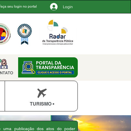
Login
Faça seu login no portal
NTATO
TURISMO •
 é uma publicação dos atos do poder