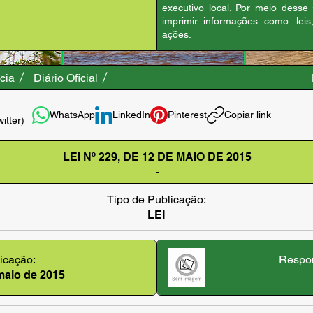
executivo local. Por meio desse
imprimir informações como: leis
ações.
cia
Diário Oficial
WhatsApp
LinkedIn
Pinterest
Copiar link
witter)
LEI Nº 229, DE 12 DE MAIO DE 2015
-
Tipo de Publicação:
LEI
icação:
Respon
 maio de 2015