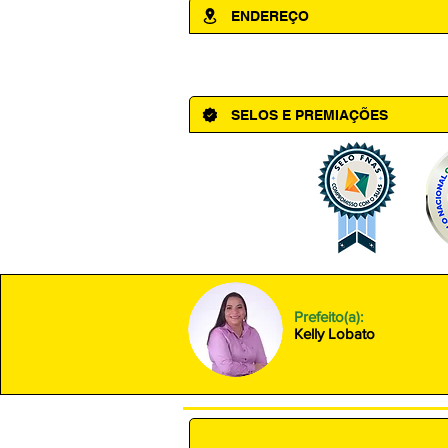
ENDEREÇO
Av. Cônego Domingos Maltês, 63 - Ce
SELOS E PREMIAÇÕES
Prefeito(a):
Kelly Lobato