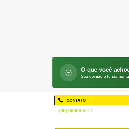
O que você achou
Sua opinião é fundamenta
CONTATO
(96) 98806-5474
prefeituraamapa@pma.ap.gov.br