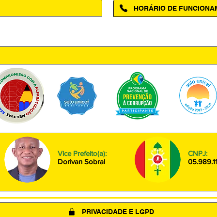
HORÁRIO DE FUNCION
ntro, Amapá - AP, 68950-000
Segunda à Sexta das 08h00 às
Vice Prefeito(a):
CNPJ:
Dorivan Sobral
05.989.1
PRIVACIDADE E LGPD