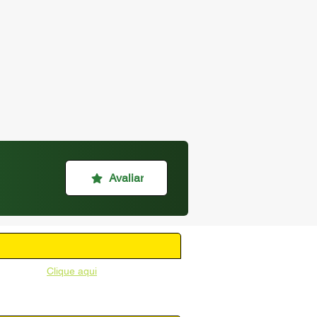
Avaliar
unicipal -
Clique aqui