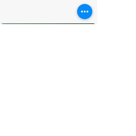
O que você achou desta página?
Sua opinião é fundamental para
melhorarmos os serviços públicos
Avaliar
CONTATO
(96) 98806-5474
prefeituraamapa@pma.ap.gov.br
ENDEREÇO
Av. Cônego Domingos Maltês, 63 -
Centro, Amapá - AP, 68950-000