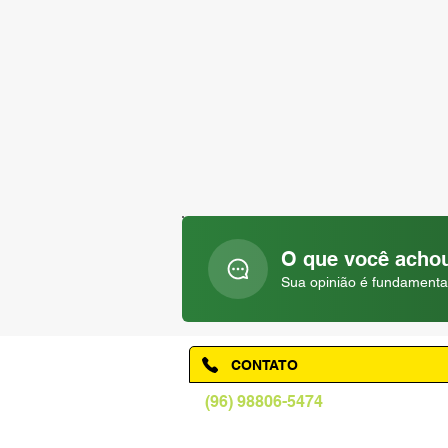
O que você achou
Sua opinião é fundamenta
CONTATO
(96) 98806-5474
prefeituraamapa@pma.ap.gov.br