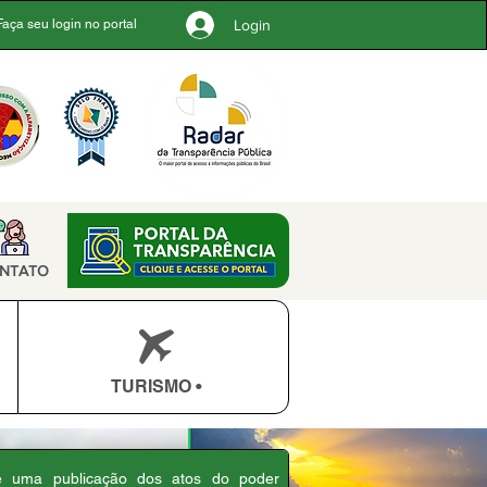
Login
Faça seu login no portal
NTATO
TURISMO •
 é uma publicação dos atos do poder