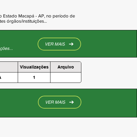
 do Estado Macapá - AP, no período de
s órgãos/instituições...
VER MAIS
ções...
Visualizações
Arquivo
A
1
VER MAIS