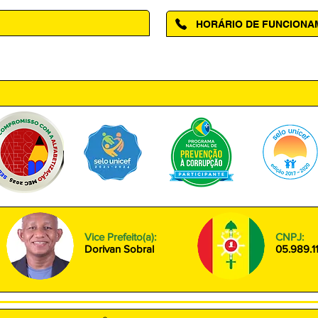
HORÁRIO DE FUNCION
ntro, Amapá - AP, 68950-000
Segunda à Sexta das 08h00 às
Vice Prefeito(a):
CNPJ:
Dorivan Sobral
05.989.1