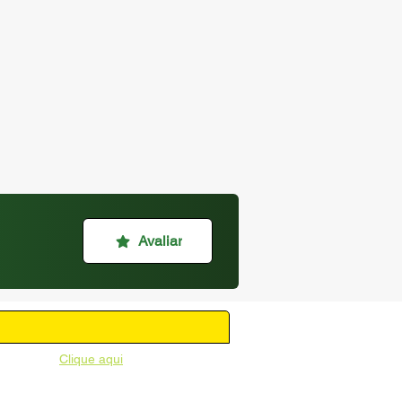
Avaliar
unicipal -
Clique aqui