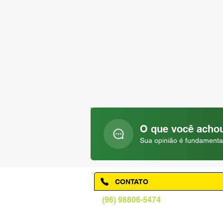
O que você achou
Sua opinião é fundamenta
CONTATO
(96) 98806-5474
prefeituraamapa@pma.ap.gov.br