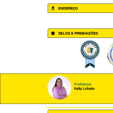
ENDEREÇO
Av. Cônego Domingos Maltês, 63 - Ce
SELOS E PREMIAÇÕES
Prefeito(a):
Kelly Lobato