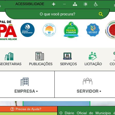
ACESSIBILIDADE
e
SECRETARIAS
PUBLICAÇÕES
SERVIÇOS
LICITAÇÃO
CO
EMPRESA •
SERVIDOR •
Precisa de Ajuda?
O Diário Oficial do Município