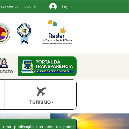
Login
Faça seu login no portal
NTATO
TURISMO •
 é uma publicação dos atos do poder