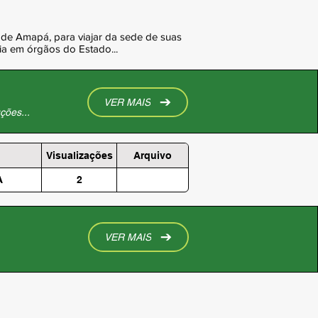
de Amapá, para viajar da sede de suas
ia em órgãos do Estado...
VER MAIS
ções...
Visualizações
Arquivo
A
2
VER MAIS