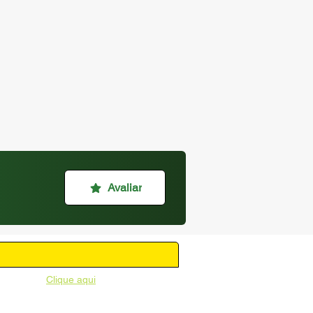
Avaliar
unicipal -
Clique aqui