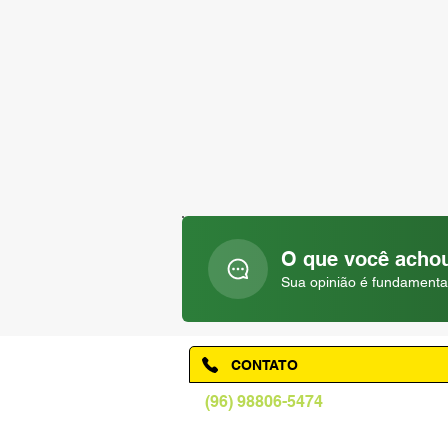
O que você achou
Sua opinião é fundamenta
CONTATO
(96) 98806-5474
prefeituraamapa@pma.ap.gov.br