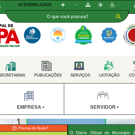
ACESSIBILIDADE
e
SECRETARIAS
PUBLICAÇÕES
SERVIÇOS
LICITAÇÃO
CO
EMPRESA •
SERVIDOR •
Precisa de Ajuda?
O Diário Oficial do Município