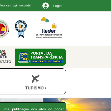
Login
Faça seu login no portal
NTATO
TURISMO •
 é uma publicação dos atos do poder