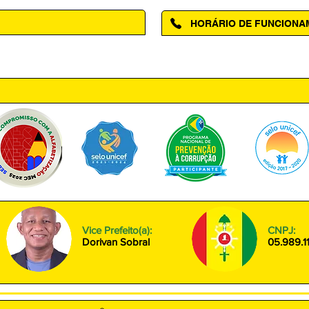
HORÁRIO DE FUNCION
ntro, Amapá - AP, 68950-000
Segunda à Sexta das 08h00 às
Vice Prefeito(a):
CNPJ:
Dorivan Sobral
05.989.1