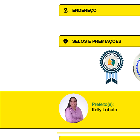
ENDEREÇO
Av. Cônego Domingos Maltês, 63 - Ce
SELOS E PREMIAÇÕES
Prefeito(a):
Kelly Lobato