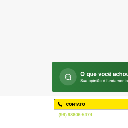
O que você achou
Sua opinião é fundamenta
CONTATO
(96) 98806-5474
prefeituraamapa@pma.ap.gov.br