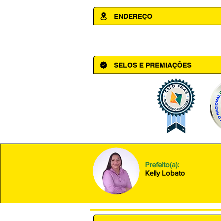
ENDEREÇO
Av. Cônego Domingos Maltês, 63 - Ce
SELOS E PREMIAÇÕES
Prefeito(a):
Kelly Lobato