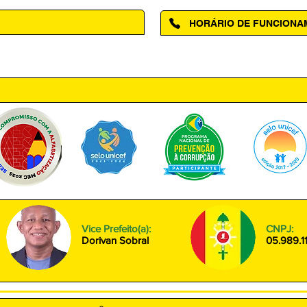
HORÁRIO DE FUNCION
ntro, Amapá - AP, 68950-000
Segunda à Sexta das 08h00 às
Vice Prefeito(a):
CNPJ:
Dorivan Sobral
05.989.1