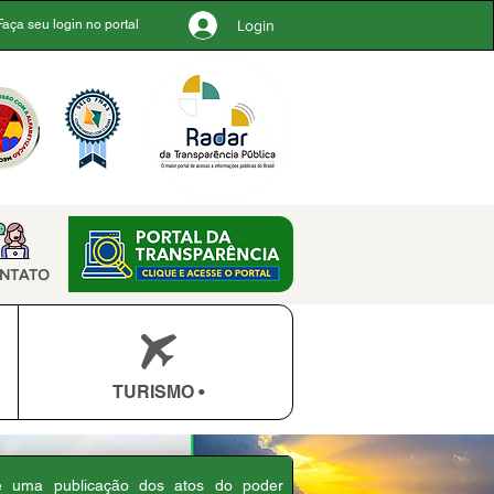
Login
Faça seu login no portal
NTATO
TURISMO •
 é uma publicação dos atos do poder