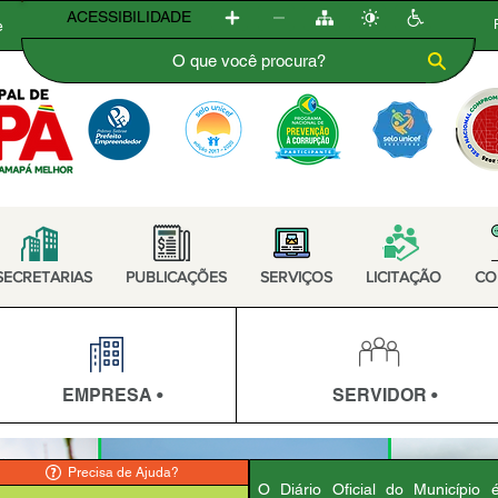
ACESSIBILIDADE
e
SECRETARIAS
PUBLICAÇÕES
SERVIÇOS
LICITAÇÃO
CO
EMPRESA •
SERVIDOR •
Precisa de Ajuda?
O Diário Oficial do Município