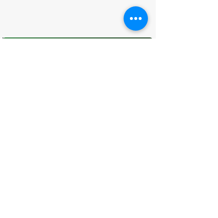
O que você achou desta página?
Sua opinião é fundamental para
melhorarmos os serviços públicos
Avaliar
CONTATO
(96) 98806-5474
prefeituraamapa@pma.ap.gov.br
ENDEREÇO
Av. Cônego Domingos Maltês, 63 -
Centro, Amapá - AP, 68950-000