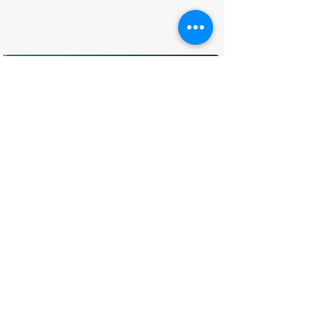
O que você achou desta página?
Sua opinião é fundamental para
melhorarmos os serviços públicos
Avaliar
CONTATO
(96) 98806-5474
prefeituraamapa@pma.ap.gov.br
ENDEREÇO
Av. Cônego Domingos Maltês, 63 -
Centro, Amapá - AP, 68950-000