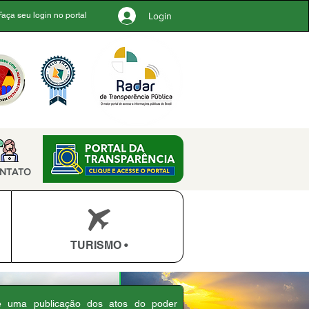
Login
Faça seu login no portal
NTATO
TURISMO •
 é uma publicação dos atos do poder