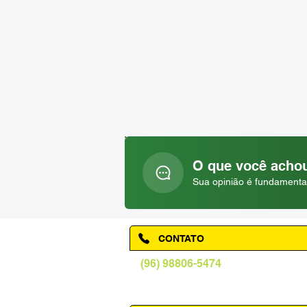
O que você achou
Sua opinião é fundamenta
CONTATO
(96) 98806-5474
prefeituraamapa@pma.ap.gov.br