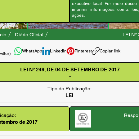
executivo local. Por meio desse
imprimir informações como: leis
ações.
cia
Diário Oficial
LEI Nº
WhatsApp
LinkedIn
Pinterest
Copiar link
witter)
LEI Nº 249, DE 04 DE SETEMBRO DE 2017
-
Tipo de Publicação:
LEI
icação:
Respon
setembro de 2017