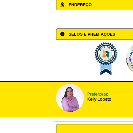
ENDEREÇO
Av. Cônego Domingos Maltês, 63 - Ce
SELOS E PREMIAÇÕES
Prefeito(a):
Kelly Lobato