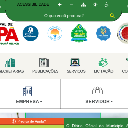
ACESSIBILIDADE
e
SECRETARIAS
PUBLICAÇÕES
SERVIÇOS
LICITAÇÃO
CO
EMPRESA •
SERVIDOR •
Precisa de Ajuda?
O Diário Oficial do Município