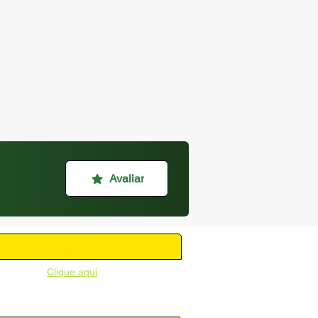
Avaliar
unicipal -
Clique aqui