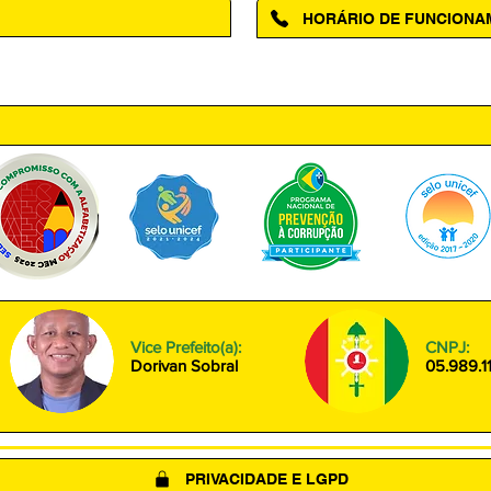
HORÁRIO DE FUNCION
ntro, Amapá - AP, 68950-000
Segunda à Sexta das 08h00 às
Vice Prefeito(a):
CNPJ:
Dorivan Sobral
05.989.1
PRIVACIDADE E LGPD