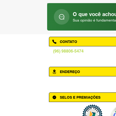
O que você achou
Sua opinião é fundamenta
CONTATO
(96) 98806-5474
prefeituraamapa@pma.ap.gov.br
ENDEREÇO
Av. Cônego Domingos Maltês, 63 - Ce
SELOS E PREMIAÇÕES