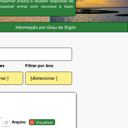
companhar prazos e receber respostas de
ossível entrar com recursos e fazer
Informação por Grau de Sigilo
mes
Filtrar por Ano
Arquivo:
Visualizar