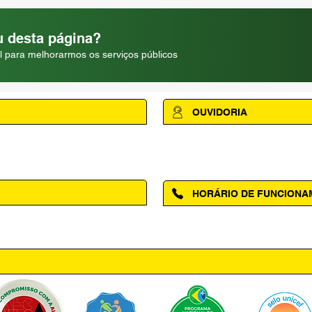
 desta página?
l para melhorarmos os serviços públicos
OUVIDORIA
Acesse a página da Ouvidoria M
HORÁRIO DE FUNCION
ntro, Amapá - AP, 68950-000
Segunda à Sexta das 08h00 às