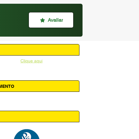
Avaliar
unicipal -
Clique aqui
AMENTO
 14h00