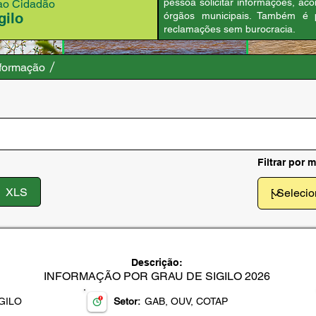
pessoa solicitar informações, a
 ao Cidadão
gilo
órgãos municipais. Também é p
reclamações sem burocracia.
nformação
Filtrar por 
XLS
DECLARAÇÃO
Descrição:
INFORMAÇÃO POR GRAU DE SIGILO 2026
GILO
Setor:
GAB, OUV, COTAP