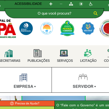
ACESSIBILIDADE
e
SECRETARIAS
PUBLICAÇÕES
SERVIÇOS
LICITAÇÃO
CO
EMPRESA •
SERVIDOR •
Precisa de Ajuda?
O “Fale com o Governo” é um sis