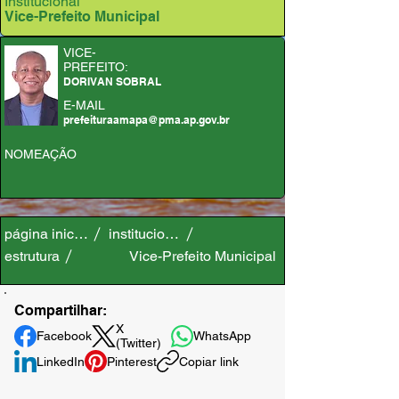
Institucional
Vice-Prefeito Municipal
VICE-
PREFEITO:
DORIVAN SOBRAL
E-MAIL
prefeituraamapa@pma.ap.gov.br
NOMEAÇÃO
página inicial
institucional
estrutura
Vice-Prefeito Municipal
Compartilhar:
X
Facebook
WhatsApp
(Twitter)
LinkedIn
Pinterest
Copiar link