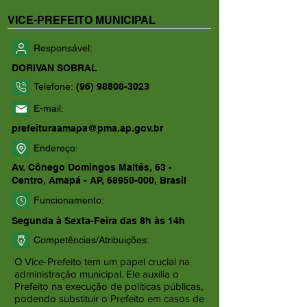
VICE-PREFEITO MUNICIPAL
Responsável:
DORIVAN SOBRAL
Telefone:
(96) 98808-3023
E-mail:
prefeituraamapa@pma.ap.gov.br
Endereço:
Av. Cônego Domingos Maltês, 63 -
Centro, Amapá - AP,
68950-000
, Brasil
Funcionamento:
Segunda à Sexta-Feira das 8h às 14h
Competências/Atribuições:
O Vice-Prefeito tem um papel crucial na
administração municipal. Ele auxilia o
Prefeito na execução de políticas públicas,
podendo substituir o Prefeito em casos de