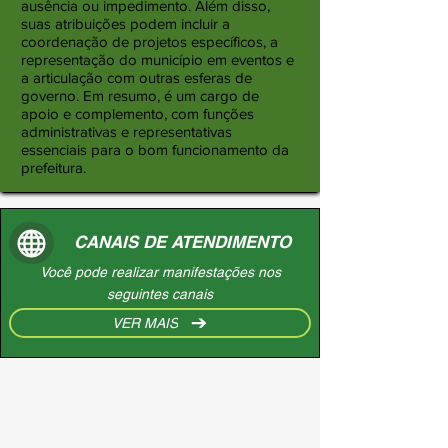
ausência ou impedimento. Além disso,
suas atribuições podem incluir a
coordenação de projetos específicos, a
representação do município em eventos e
a articulação com outras esferas de
governo. Em resumo, é um cargo de
apoio e complemento, com funções
administrativas e representativas
essenciais para o bom funcionamento da
prefeitura.
CANAIS DE ATENDIMENTO
Você pode realizar manifestações nos
seguintes canais
VER MAIS