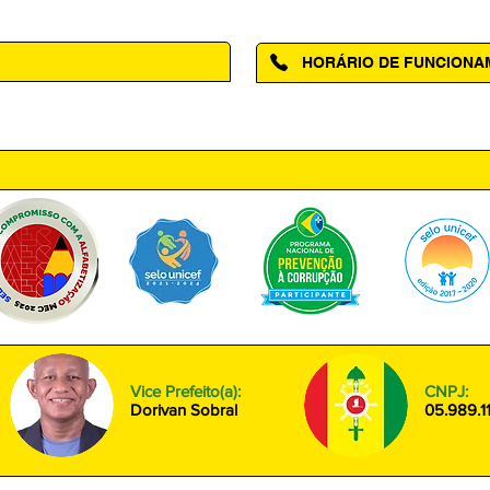
HORÁRIO DE FUNCION
ntro, Amapá - AP, 68950-000
Segunda à Sexta das 08h00 às
Vice Prefeito(a):
CNPJ:
Dorivan Sobral
05.989.1