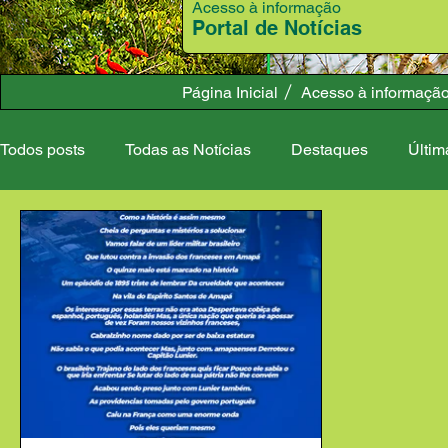
Acesso à informação
Portal de Notícias
Página Inicial
Acesso à informaçã
Todos posts
Todas as Notícias
Destaques
Últim
Meio Ambiente
Desenvolvimento Rural
Admini
Campanhas
Governo
Covid-19
Esporte e