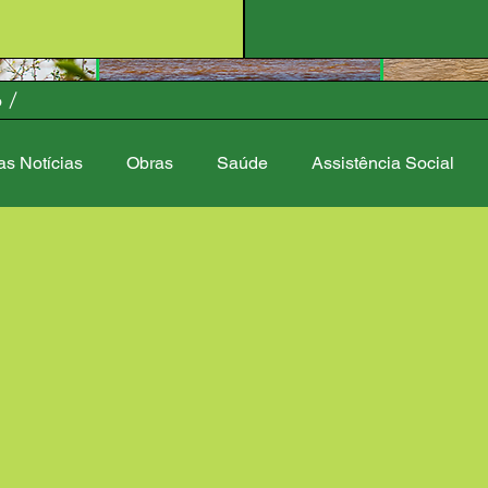
o
as Notícias
Obras
Saúde
Assistência Social
stração
Controladoria Geral
Fake News
Finança
 Lazer
Nota de Pesar
Central de Ajuda
Ouvidoria