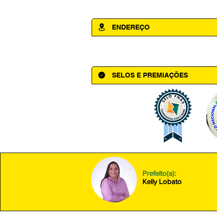
ENDEREÇO
Av. Cônego Domingos Maltês, 63 - Ce
SELOS E PREMIAÇÕES
Prefeito(a):
Kelly Lobato