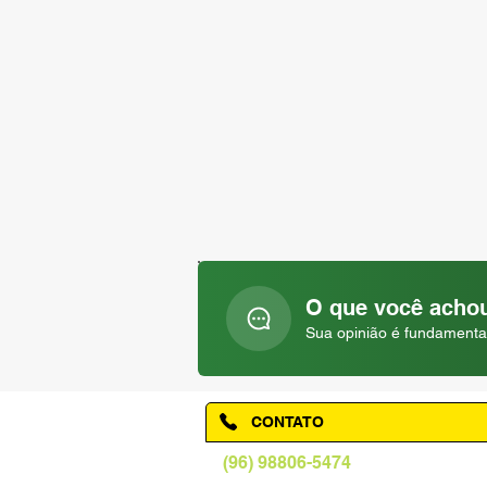
O que você achou
Sua opinião é fundamenta
CONTATO
(96) 98806-5474
prefeituraamapa@pma.ap.gov.br