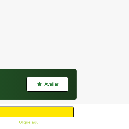
Avaliar
unicipal -
Clique aqui