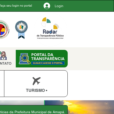
Login
Faça seu login no portal
NTATO
TURISMO •
otícias da Prefeitura Municipal de Amapá.