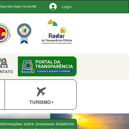
Login
Faça seu login no portal
NTATO
TURISMO •
informações sobre processos licitatórios