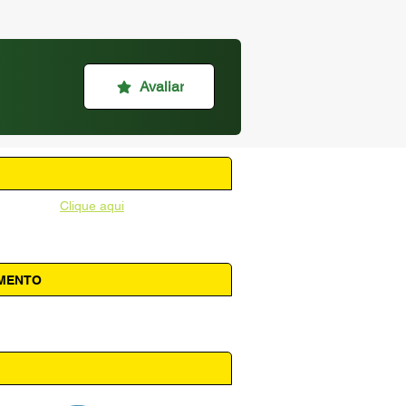
Avaliar
unicipal -
Clique aqui
AMENTO
 14h00