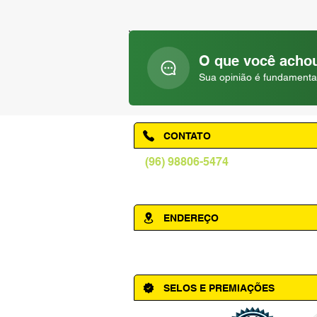
O que você achou
Sua opinião é fundamenta
CONTATO
(96) 98806-5474
prefeituraamapa@pma.ap.gov.br
ENDEREÇO
Av. Cônego Domingos Maltês, 63 - Ce
SELOS E PREMIAÇÕES