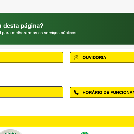
 desta página?
l para melhorarmos os serviços públicos
OUVIDORIA
Acesse a página da Ouvidoria M
HORÁRIO DE FUNCION
ntro, Amapá - AP, 68950-000
Segunda à Sexta das 08h00 às