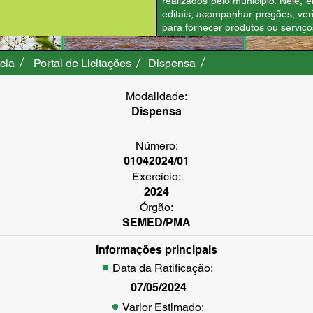
realizados pelo município. Nele
editais, acompanhar pregões, verif
para fornecer produtos ou serviços
cia
Portal de Licitações
Dispensa
Modalidade:
Dispensa
Número:
01042024/01
Exercício:
2024
Órgão:
SEMED/PMA
Informações principais
Data da Ratificação:
07/05/2024
Varlor Estimado: