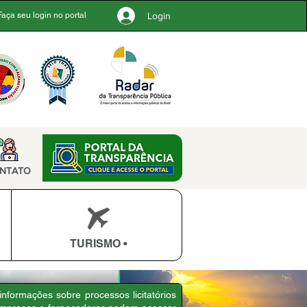
Login
Faça seu login no portal
NTATO
TURISMO •
informações sobre processos licitatórios