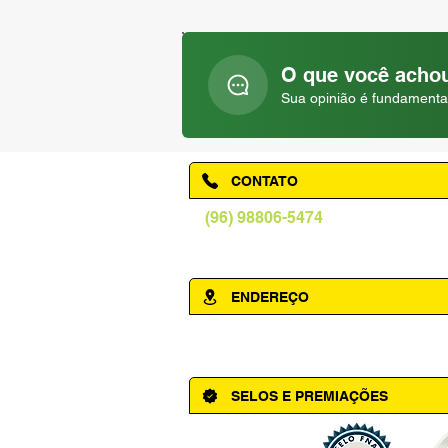
O que você achou
Sua opinião é fundamenta
CONTATO
(96) 98806-5474
prefeituraamapa@pma.ap.gov.br
ENDEREÇO
Av. Cônego Domingos Maltês, 63 - Ce
SELOS E PREMIAÇÕES