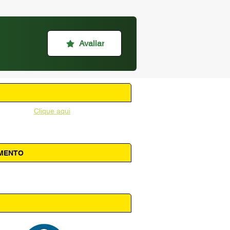
Avaliar
unicipal -
Clique aqui
AMENTO
 14h00