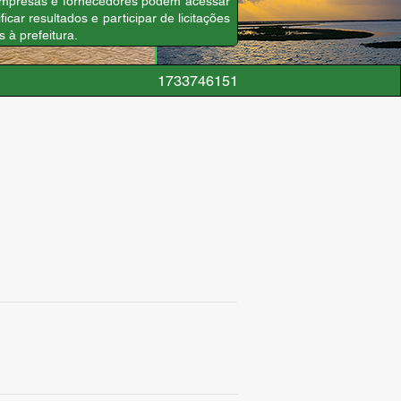
, empresas e fornecedores podem acessar
icar resultados e participar de licitações
 à prefeitura.
1733746151