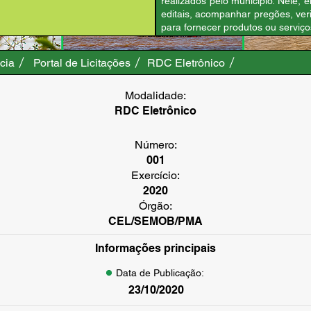
realizados pelo município. Nele
editais, acompanhar pregões, verif
para fornecer produtos ou serviços
cia
Portal de Licitações
RDC Eletrônico
Modalidade:
RDC Eletrônico
Número:
001
Exercício:
2020
Órgão:
CEL/SEMOB/PMA
Informações principais
Data de Publicação:
23/10/2020