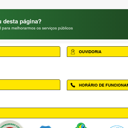
 desta página?
l para melhorarmos os serviços públicos
OUVIDORIA
Acesse a página da Ouvidoria M
HORÁRIO DE FUNCION
ntro, Amapá - AP, 68950-000
Segunda à Sexta das 08h00 às