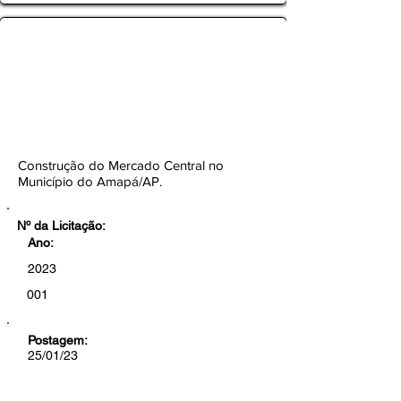
TOMADA DE PREÇOS Nº
001/2023-CEL/SEMOB/PMA
Botão
Construção do Mercado Central no
Município do Amapá/AP.
Nº da Licitação:
Ano:
2023
001
Postagem:
25/01/23