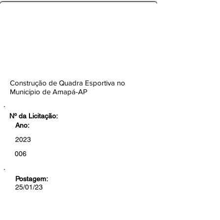
TOMADA DE PREÇOS Nº
006/2023-CEL/SEMOB/PMA
Botão
Construção de Quadra Esportiva no
Município de Amapá-AP
Nº da Licitação:
Ano:
2023
006
Postagem:
25/01/23