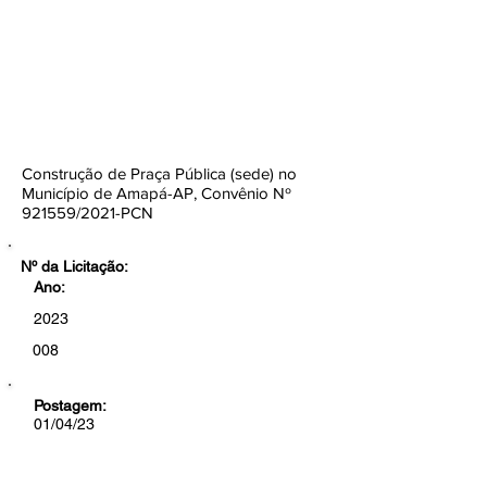
TOMADA DE PREÇOS Nº
008/2023-CEL/SEMOB/PMA
Botão
Construção de Praça Pública (sede) no
Município de Amapá-AP, Convênio Nº
921559/2021-PCN
Nº da Licitação:
Ano:
2023
008
Postagem:
01/04/23