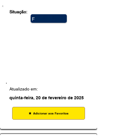
Situação:
F
e
c
h
a
d
a
Atualizado em:
quinta-feira, 20 de fevereiro de 2025
Adicionar aos Favoritos