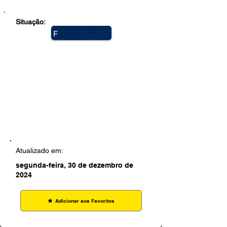
Situação:
F
e
c
h
a
d
a
Atualizado em:
segunda-feira, 30 de dezembro de
2024
Adicionar aos Favoritos