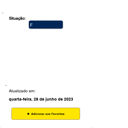
Situação:
F
e
c
h
a
d
a
Atualizado em:
quarta-feira, 28 de junho de 2023
Adicionar aos Favoritos