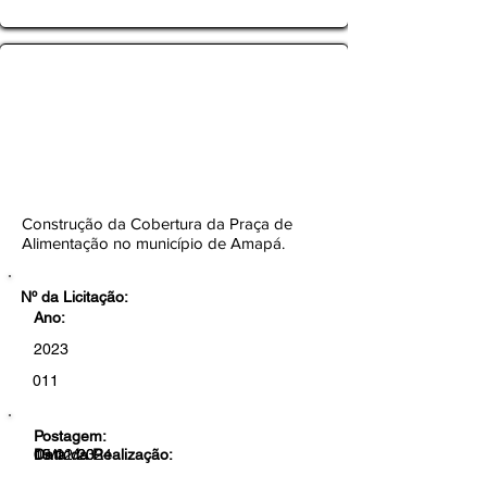
TOMADA DE PREÇOS Nº
011/2023-CEL/SEMOB/PMA
Botão
Construção da Cobertura da Praça de
Alimentação no município de Amapá.
Nº da Licitação:
Ano:
2023
011
Postagem:
19/12/23
Data da Realização:
05/01/2024