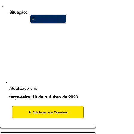
Situação:
F
e
c
h
a
d
a
Atualizado em:
terça-feira, 10 de outubro de 2023
Adicionar aos Favoritos