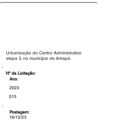
TOMADA DE PREÇOS Nº
015/2023-CEL/SEMOB/PMA
Botão
Urbanização do Centro Administrativo
etapa 3, no município de Amapá.
Nº da Licitação:
Ano:
2023
015
Postagem:
16/12/23