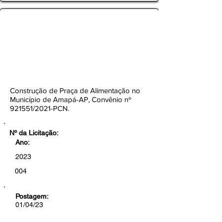
TOMADA DE PREÇOS Nº
009/2023-CEL/SEMOB/PMA
Botão
Construção de Praça de Alimentação no
Município de Amapá-AP, Convênio nº
921551/2021-PCN.
Nº da Licitação:
Ano:
2023
004
Postagem:
01/04/23