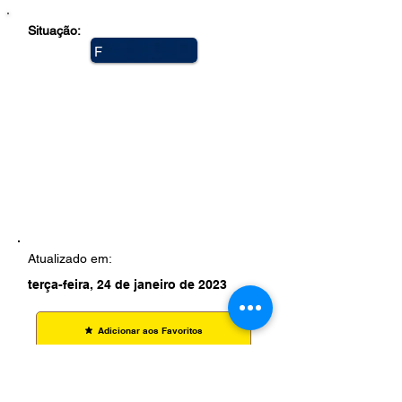
Situação:
F
e
c
h
a
d
a
Atualizado em:
terça-feira, 24 de janeiro de 2023
Adicionar aos Favoritos