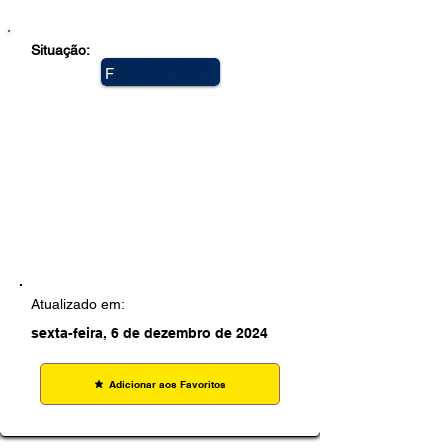
Situação:
F
e
c
h
a
d
a
Atualizado em:
sexta-feira, 6 de dezembro de 2024
Adicionar aos Favoritos