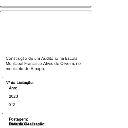
TOMADA DE PREÇOS Nº
012/2023-CEL/SEMOB/PMA
Botão
Construção de um Auditório na Escola
Municipal Francisco Alves de Oliveira, no
município de Amapá.
Nº da Licitação:
Ano:
2023
012
Postagem:
19/12/23
Data da Realização:
05/01/2024