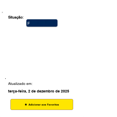
Situação:
F
e
c
h
a
d
a
Atualizado em:
terça-feira, 2 de dezembro de 2025
Adicionar aos Favoritos