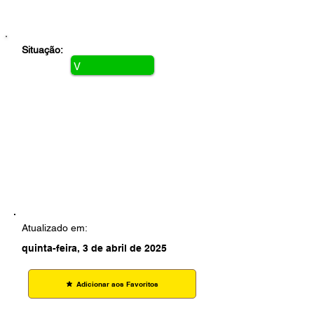
Situação:
V
i
g
e
n
t
e
Atualizado em:
quinta-feira, 3 de abril de 2025
Adicionar aos Favoritos