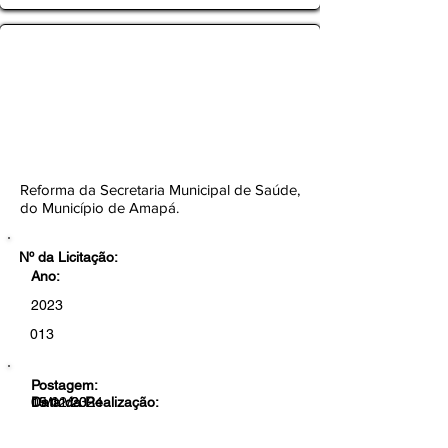
TOMADA DE PREÇOS Nº
013/2023-CEL/SEMOB/PMA
Botão
Reforma da Secretaria Municipal de Saúde,
do Município de Amapá.
Nº da Licitação:
Ano:
2023
013
Postagem:
19/12/23
Data da Realização:
05/01/2024