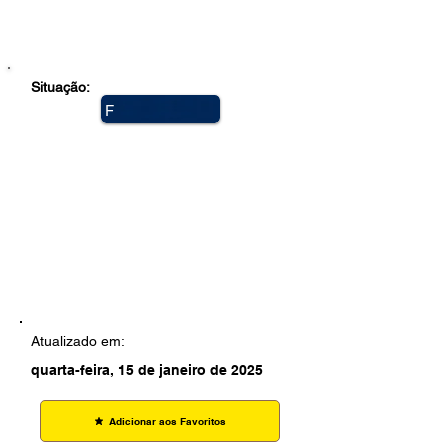
Situação:
F
e
c
h
a
d
a
Atualizado em:
quarta-feira, 15 de janeiro de 2025
Adicionar aos Favoritos