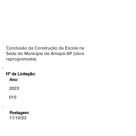
TOMADA DE PREÇOS Nº
010/2023-CEL/SEMOB/PMA
Botão
Conclusão da Construção da Escola na
Sede do Município de Amapá-AP (obra
reprogramada).
Nº da Licitação:
Ano:
2023
010
Postagem:
11/10/23