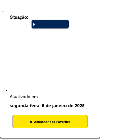
Situação:
F
e
c
h
a
d
a
Atualizado em:
segunda-feira, 6 de janeiro de 2025
Adicionar aos Favoritos