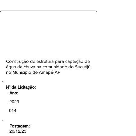
TOMADA DE PREÇOS Nº
014/2023-CEL/SEMOB/PMA
Botão
Construção de estrutura para captação de
água da chuva na comunidade do Sucurijú
no Municipio de Amapá-AP
Nº da Licitação:
Ano:
2023
014
Postagem:
20/12/23